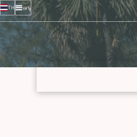
เมนู
TH