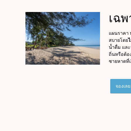
เฉพา
แผนราคา ห้
สบายโดย
ไ
น้ำดื่ม แล
ถิ่นหรือต
ชายหาดที่
จองเลย